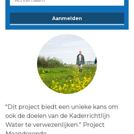
Lees het bericht:
“Dit project biedt een unieke kans om
ook de doelen van de Kaderrichtlijn
Water te verwezenlijken.” Project
Meanderende..