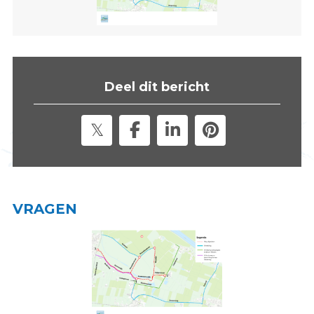
s
i
t
e
"
Deel dit bericht
VRAGEN