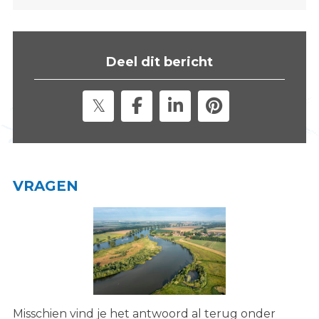
s
i
t
Deel dit bericht
e
"
VRAGEN
Misschien vind je het antwoord al terug onder