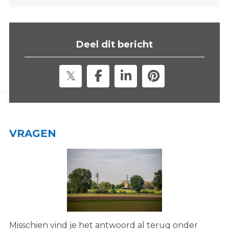
s
i
t
Deel dit bericht
e
"
VRAGEN
Misschien vind je het antwoord al terug onder