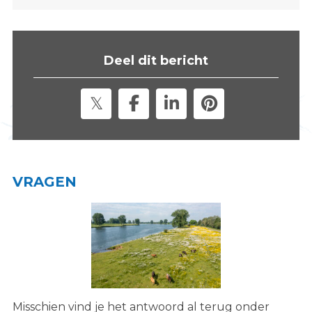
s
i
t
Deel dit bericht
e
"
VRAGEN
Misschien vind je het antwoord al terug onder