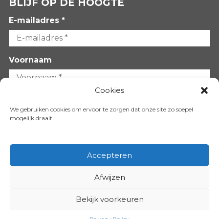
BLIJF OP DE HOOGTE
E-mailadres *
Voornaam
Cookies
Achternaam
We gebruiken cookies om ervoor te zorgen dat onze site zo soepel
mogelijk draait.
Accepteren
Afwijzen
VOLG ONS OP:
Bekijk voorkeuren
Copyright 2026