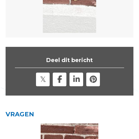
s
i
t
e
"
Deel dit bericht
VRAGEN