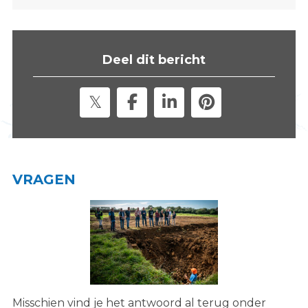
s
i
t
Deel dit bericht
e
"
VRAGEN
Misschien vind je het antwoord al terug onder