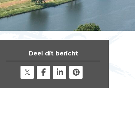
t
e
"
Deel dit bericht