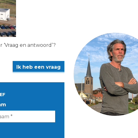
er ‘Vraag en antwoord’?
Ik heb een vraag
EF
am