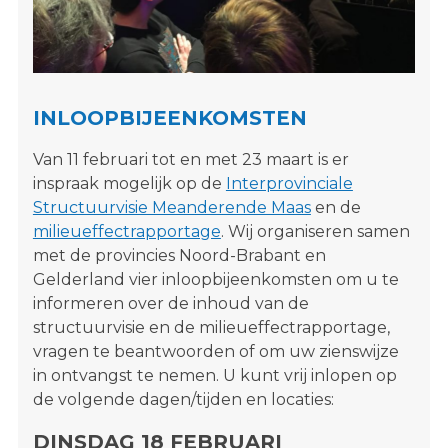
s
i
t
e
"
INLOOPBIJEENKOMSTEN
Van 11 februari tot en met 23 maart is er
inspraak mogelijk op de
Interprovinciale
Structuurvisie Meanderende Maas
en de
milieueffectrapportage
. Wij organiseren samen
met de provincies Noord-Brabant en
Gelderland vier inloopbijeenkomsten om u te
informeren over de inhoud van de
structuurvisie en de milieueffectrapportage,
vragen te beantwoorden of om uw zienswijze
in ontvangst te nemen. U kunt vrij inlopen op
de volgende dagen/tijden en locaties:
DINSDAG 18 FEBRUARI