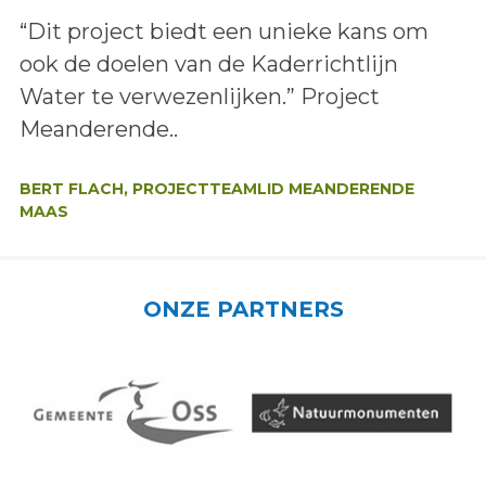
Lees het bericht:
“Dit project biedt een unieke kans om
ook de doelen van de Kaderrichtlijn
Water te verwezenlijken.” Project
Meanderende..
Auteur:
BERT FLACH, PROJECTTEAMLID MEANDERENDE
MAAS
ONZE PARTNERS