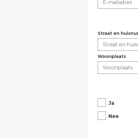
Adres
*
Straat en huisn
Woonplaats
Heeft u een dig
bezocht?
*
Ja
Nee