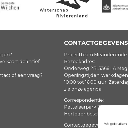
CONTACTGEGEVENS
agen?
Projectteam Meanderende
ve kaart definitief
Bezoekadres:
Onderweg 2B, 5366 LA Me
ntact of een vraag?
Openingstijden: werkdagen
10:00 tot 16:00 uur. Zaterd
zie onze agenda
.
Correspondentie:
Pettelaarpark 70, 5216 PP ‘s
Hertogenbosch
We gebruiken c
Contactgegevens