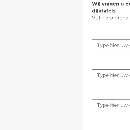
Wij vragen u o
dijktafels.
Vul hieronder al
Vraag 1:
Vraag 2:
Vraag 3: