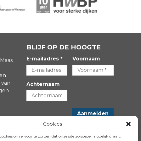
BLIJF OP DE HOOGTE
E-mailadres *
Voornaam
 Maas
gen
 van
Achternaam
agen
-
Cookies
VOLG ONS OP:
ookies om ervoor te zorgen dat onze site zo soepel mogelijk draait.