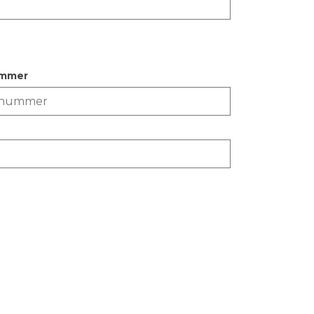
ummer
itale dijktafel in januari/februari 2021