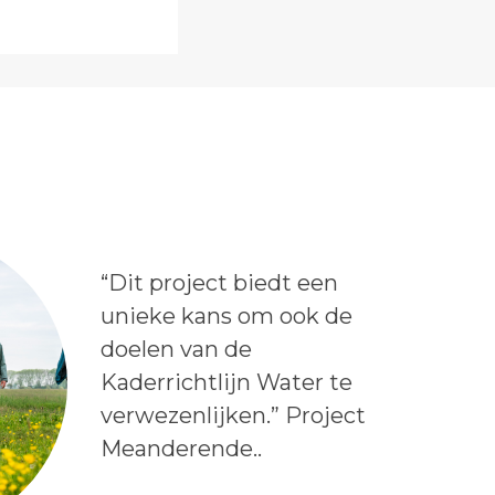
Lees het bericht:
“Dit project biedt een
unieke kans om ook de
doelen van de
Kaderrichtlijn Water te
verwezenlijken.” Project
Meanderende..
Auteur: