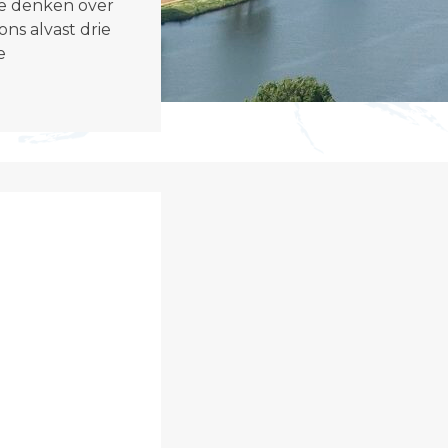
 te denken over
t
ons alvast drie
e
e
"