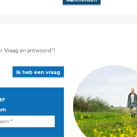
er ‘Vraag en antwoord’?
Ik heb een vraag
EF
am