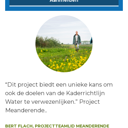
Lees het bericht:
“Dit project biedt een unieke kans om
ook de doelen van de Kaderrichtlijn
Water te verwezenlijken.” Project
Meanderende..
Auteur:
BERT FLACH, PROJECTTEAMLID MEANDERENDE