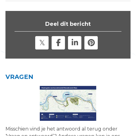
s
i
t
Deel dit bericht
e
"
VRAGEN
Misschien vind je het antwoord al terug onder