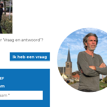
er ‘Vraag en antwoord’?
Ik heb een vraag
EF
am