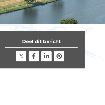
t
e
"
Deel dit bericht