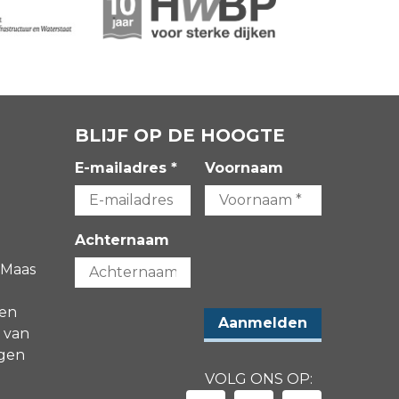
BLIJF OP DE HOOGTE
E-mailadres *
Voornaam
Achternaam
 Maas
gen
 van
agen
VOLG ONS OP: