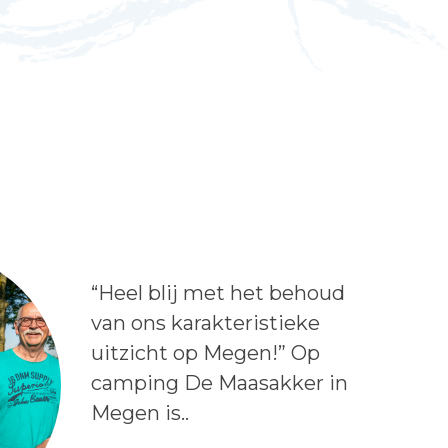
Lees het bericht:
“Heel blij met het behoud
van ons karakteristieke
uitzicht op Megen!” Op
camping De Maasakker in
Megen is..
Auteur: