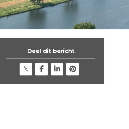
t
e
"
Deel dit bericht