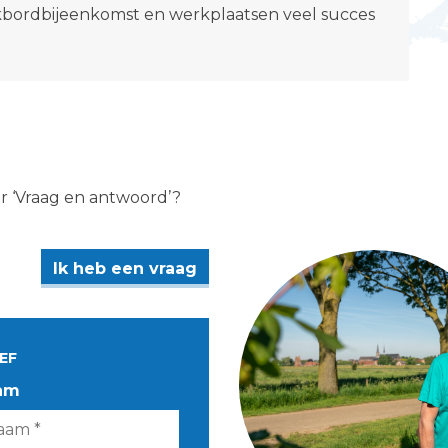
kbordbijeenkomst en werkplaatsen veel succes
er ‘Vraag en antwoord’?
Ik heb een vraag
EF
am