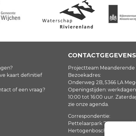
CONTACTGEGEVENS
agen?
Projectteam Meanderende
ve kaart definitief
Bezoekadres:
Onderweg 2B, 5366 LA Me
ntact of een vraag?
Openingstijden: werkdagen
10:00 tot 16:00 uur. Zaterd
zie onze agenda
.
Correspondentie:
Pettelaarpark 70, 5216 PP ‘s
Hertogenbosch