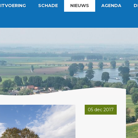
ITVOERING
SCHADE
NIEUWS
AGENDA
D
05 dec 2017