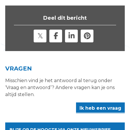
s
i
Deel dit bericht
t
e
"
VRAGEN
Misschien vind je het antwoord al terug onder
‘Vraag en antwoord’? Andere vragen kan je ons
altijd stellen.
Ik heb een vraag
BLIJF OP DE HOOGTE VIA ONZE NIEUWSBRIEF