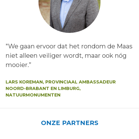
Lees het bericht:
"We gaan ervoor dat het rondom de Maas
niet alleen veiliger wordt, maar ook nóg
mooier.”
Auteur:
LARS KOREMAN, PROVINCIAAL AMBASSADEUR
NOORD-BRABANT EN LIMBURG,
NATUURMONUMENTEN
ONZE PARTNERS