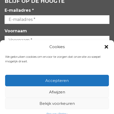
BLIJF OP DE HOOGTE
E-mailadres *
Voornaam
Cookies
Achternaam
We gebruiken cookies om ervoor te zorgen dat onze site zo soepel
mogelijk draait.
Accepteren
Afwijzen
VOLG ONS OP:
Bekijk voorkeuren
Copyright 2026
Privacy Policy