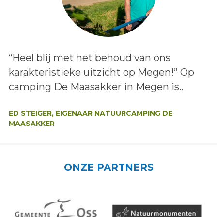
Lees het bericht:
“Heel blij met het behoud van ons
karakteristieke uitzicht op Megen!” Op
camping De Maasakker in Megen is..
Auteur:
ED STEIGER, EIGENAAR NATUURCAMPING DE
MAASAKKER
ONZE PARTNERS