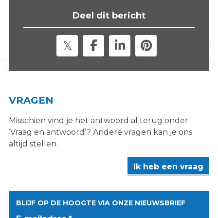
s
Deel dit bericht
i
t
e
"
VRAGEN
Misschien vind je het antwoord al terug onder
‘Vraag en antwoord’? Andere vragen kan je ons
altijd stellen.
Ik heb een vraag
BLIJF OP DE HOOGTE VIA ONZE NIEUWSBRIEF