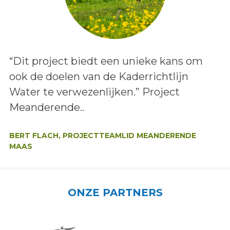
Lees het bericht:
“Dit project biedt een unieke kans om
ook de doelen van de Kaderrichtlijn
Water te verwezenlijken.” Project
Meanderende..
Auteur:
BERT FLACH, PROJECTTEAMLID MEANDERENDE
MAAS
ONZE PARTNERS