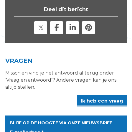
s
Deel dit bericht
i
t
e
"
VRAGEN
Misschien vind je het antwoord al terug onder
‘Vraag en antwoord’? Andere vragen kan je ons
altijd stellen.
Ik heb een vraag
BLIJF OP DE HOOGTE VIA ONZE NIEUWSBRIEF