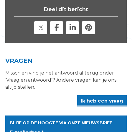
s
Deel dit bericht
i
t
e
"
VRAGEN
Misschien vind je het antwoord al terug onder
‘Vraag en antwoord’? Andere vragen kan je ons
altijd stellen.
Ik heb een vraag
BLIJF OP DE HOOGTE VIA ONZE NIEUWSBRIEF