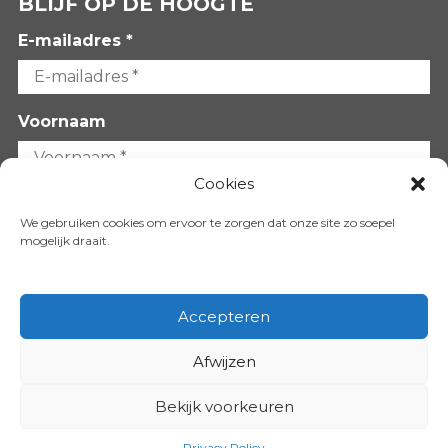
BLIJF OP DE HOOGTE
E-mailadres *
Voornaam
Cookies
Achternaam
We gebruiken cookies om ervoor te zorgen dat onze site zo soepel
mogelijk draait.
Accepteren
Afwijzen
VOLG ONS OP:
Bekijk voorkeuren
Copyright 2026
Privacy Policy