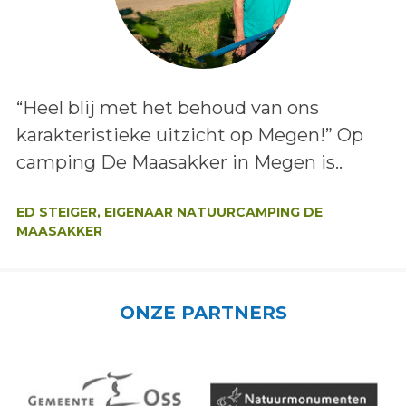
Lees het bericht:
“Heel blij met het behoud van ons
karakteristieke uitzicht op Megen!” Op
camping De Maasakker in Megen is..
Auteur:
ED STEIGER, EIGENAAR NATUURCAMPING DE
MAASAKKER
ONZE PARTNERS