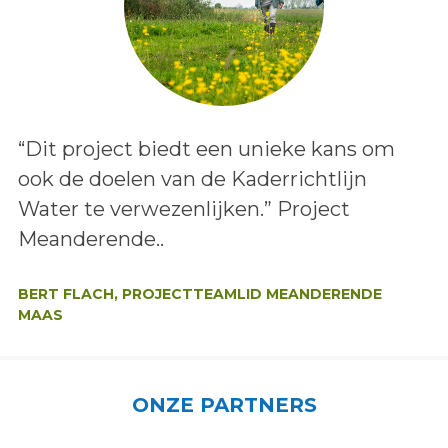
Lees het bericht:
“Dit project biedt een unieke kans om
ook de doelen van de Kaderrichtlijn
Water te verwezenlijken.” Project
Meanderende..
Auteur:
BERT FLACH, PROJECTTEAMLID MEANDERENDE
MAAS
ONZE PARTNERS