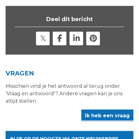
s
i
Deel dit bericht
t
e
"
VRAGEN
Misschien vind je het antwoord al terug onder
‘Vraag en antwoord’? Andere vragen kan je ons
altijd stellen.
Ik heb een vraag
BLIJF OP DE HOOGTE VIA ONZE NIEUWSBRIEF