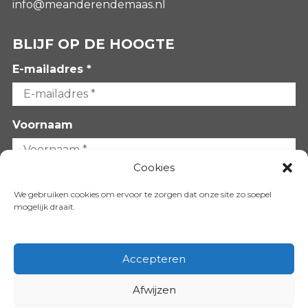
info@meanderendemaas.nl
BLIJF OP DE HOOGTE
E-mailadres *
Voornaam
Cookies
Achternaam
We gebruiken cookies om ervoor te zorgen dat onze site zo soepel
mogelijk draait.
Accepteren
Afwijzen
VOLG ONS OP: