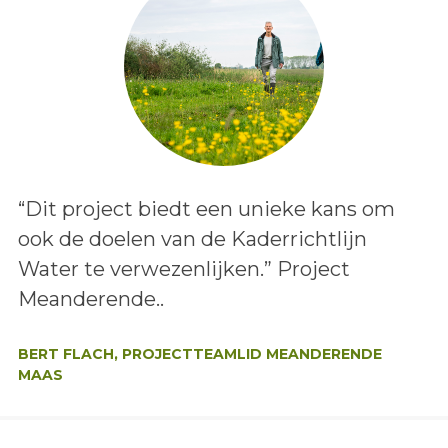
Lees het bericht:
“Dit project biedt een unieke kans om
ook de doelen van de Kaderrichtlijn
Water te verwezenlijken.” Project
Meanderende..
Auteur:
BERT FLACH, PROJECTTEAMLID MEANDERENDE
MAAS