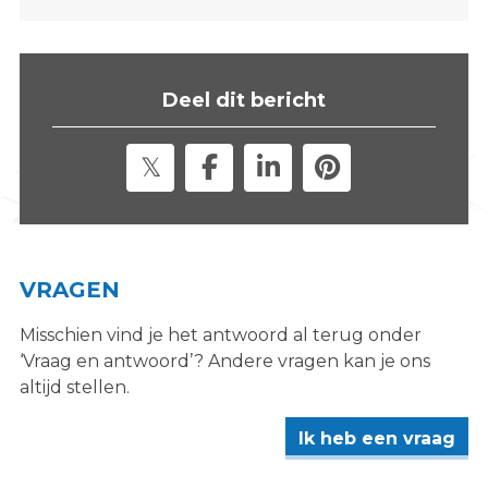
s
i
t
e
Deel dit bericht
"
VRAGEN
Misschien vind je het antwoord al terug onder
‘Vraag en antwoord’? Andere vragen kan je ons
altijd stellen.
Ik heb een vraag