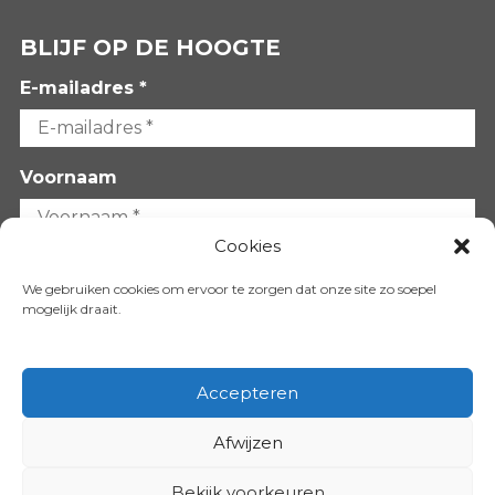
BLIJF OP DE HOOGTE
E-mailadres *
Voornaam
Cookies
Achternaam
We gebruiken cookies om ervoor te zorgen dat onze site zo soepel
mogelijk draait.
Accepteren
Afwijzen
VOLG ONS OP:
Bekijk voorkeuren