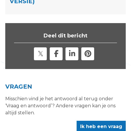
VERSIE)
s
i
t
e
"
Deel dit bericht
VRAGEN
Misschien vind je het antwoord al terug onder
‘Vraag en antwoord’? Andere vragen kan je ons
altijd stellen.
Ik heb een vraag