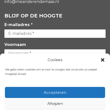
info@meanderendemaas.nl
BLIJF OP DE HOOGTE
E-mailadres *
Voornaam
Cookies
Achternaam
We gebruiken cookies om ervoor te zorgen dat onze site zo soepel
mogelijk draait.
Accepteren
Afwijzen
VOLG ONS OP: