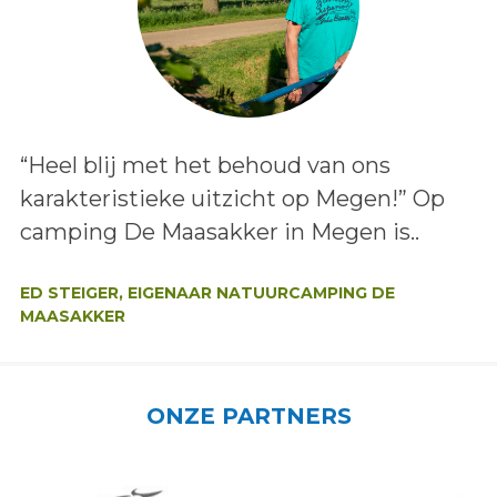
Lees het bericht:
“Heel blij met het behoud van ons
karakteristieke uitzicht op Megen!” Op
camping De Maasakker in Megen is..
Auteur:
ED STEIGER, EIGENAAR NATUURCAMPING DE
MAASAKKER
ONZE PARTNERS