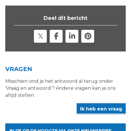
s
i
Deel dit bericht
t
e
"
VRAGEN
Misschien vind je het antwoord al terug onder
‘Vraag en antwoord’? Andere vragen kan je ons
altijd stellen.
Ik heb een vraag
BLIJF OP DE HOOGTE VIA ONZE NIEUWSBRIEF