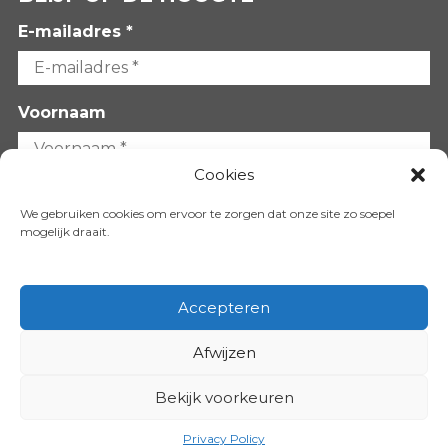
E-mailadres *
Voornaam
Cookies
Achternaam
We gebruiken cookies om ervoor te zorgen dat onze site zo soepel
mogelijk draait.
Accepteren
Afwijzen
VOLG ONS OP:
Bekijk voorkeuren
Copyright 2026
Privacy Policy