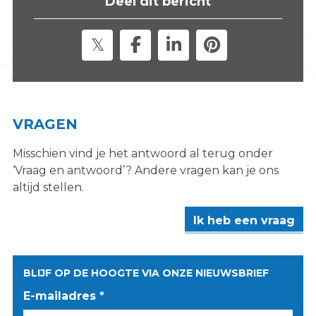
Deel dit bericht
s
i
t
e
"
VRAGEN
Misschien vind je het antwoord al terug onder
‘Vraag en antwoord’? Andere vragen kan je ons
altijd stellen.
Ik heb een vraag
BLIJF OP DE HOOGTE VIA ONZE NIEUWSBRIEF
E-mailadres *