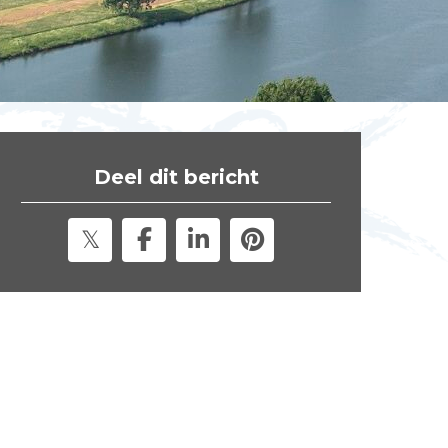
t
e
"
Deel dit bericht