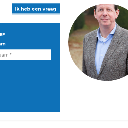
Ik heb een vraag
EF
am