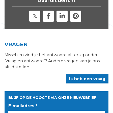
Deel dit bericht
s
i
t
e
"
VRAGEN
Misschien vind je het antwoord al terug onder
‘Vraag en antwoord’? Andere vragen kan je ons
altijd stellen.
Ik heb een vraag
BLIJF OP DE HOOGTE VIA ONZE NIEUWSBRIEF
E-mailadres *