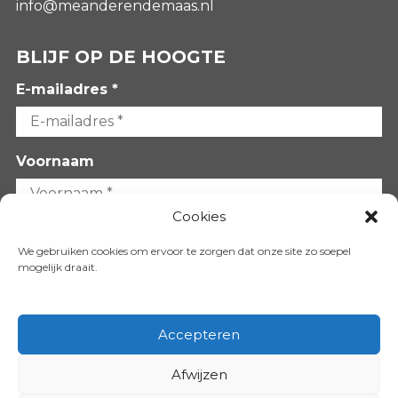
info@meanderendemaas.nl
BLIJF OP DE HOOGTE
E-mailadres *
Voornaam
Cookies
Achternaam
We gebruiken cookies om ervoor te zorgen dat onze site zo soepel
mogelijk draait.
Accepteren
Afwijzen
VOLG ONS OP: