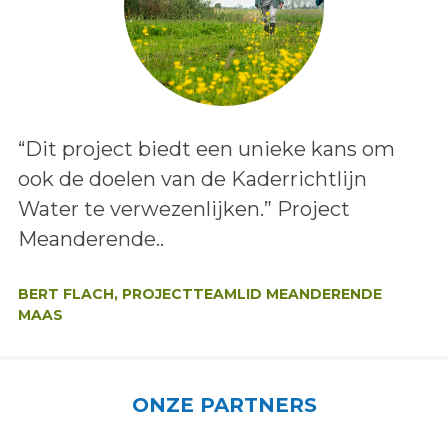
Lees het bericht:
“Dit project biedt een unieke kans om
ook de doelen van de Kaderrichtlijn
Water te verwezenlijken.” Project
Meanderende..
Auteur:
BERT FLACH, PROJECTTEAMLID MEANDERENDE
MAAS
ONZE PARTNERS