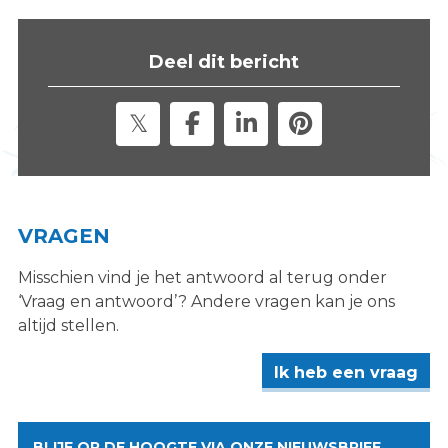
s
i
Deel dit bericht
t
e
"
VRAGEN
Misschien vind je het antwoord al terug onder
‘Vraag en antwoord’? Andere vragen kan je ons
altijd stellen.
Ik heb een vraag
BLIJF OP DE HOOGTE VIA ONZE NIEUWSBRIEF