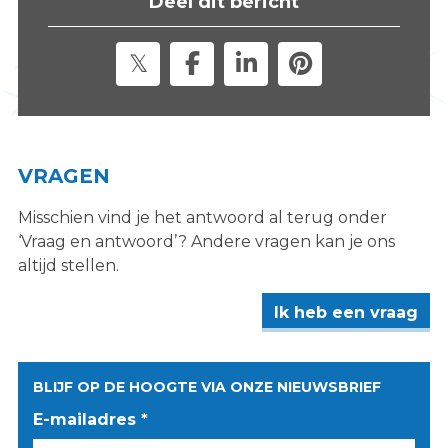
Deel dit bericht
s
i
t
e
"
VRAGEN
Misschien vind je het antwoord al terug onder
‘Vraag en antwoord’? Andere vragen kan je ons
altijd stellen.
Ik heb een vraag
BLIJF OP DE HOOGTE VIA ONZE NIEUWSBRIEF
E-mailadres *