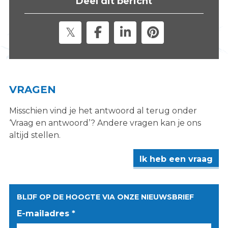
Deel dit bericht
s
i
t
e
"
VRAGEN
Misschien vind je het antwoord al terug onder
‘Vraag en antwoord’? Andere vragen kan je ons
altijd stellen.
Ik heb een vraag
BLIJF OP DE HOOGTE VIA ONZE NIEUWSBRIEF
E-mailadres *