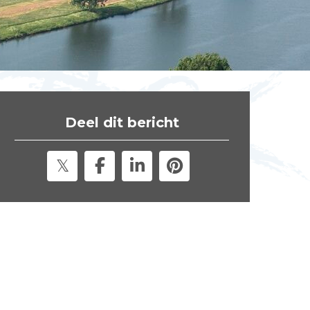
t
e
"
Deel dit bericht