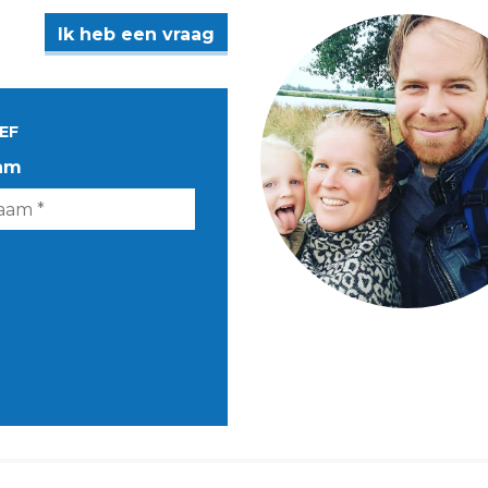
Ik heb een vraag
EF
am