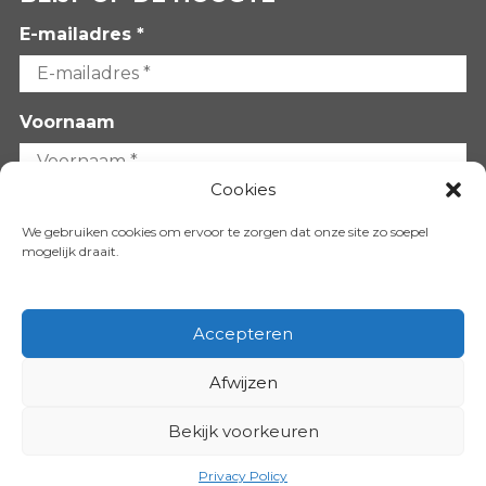
E-mailadres *
Voornaam
Cookies
Achternaam
We gebruiken cookies om ervoor te zorgen dat onze site zo soepel
mogelijk draait.
Accepteren
Afwijzen
VOLG ONS OP:
Bekijk voorkeuren
Copyright 2026
Privacy Policy