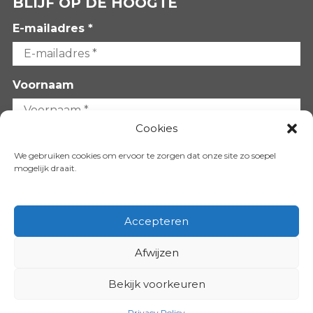
BLIJF OP DE HOOGTE
E-mailadres *
Voornaam
Cookies
Achternaam
We gebruiken cookies om ervoor te zorgen dat onze site zo soepel
mogelijk draait.
Accepteren
Afwijzen
VOLG ONS OP:
Bekijk voorkeuren
Copyright 2026
Privacy Policy