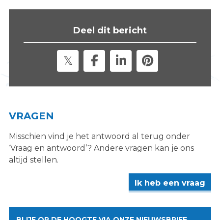
s
i
Deel dit bericht
t
e
"
VRAGEN
Misschien vind je het antwoord al terug onder
‘Vraag en antwoord’? Andere vragen kan je ons
altijd stellen.
Ik heb een vraag
BLIJF OP DE HOOGTE VIA ONZE NIEUWSBRIEF