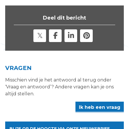
s
i
Deel dit bericht
t
e
"
VRAGEN
Misschien vind je het antwoord al terug onder
‘Vraag en antwoord’? Andere vragen kan je ons
altijd stellen.
Ik heb een vraag
BLIJF OP DE HOOGTE VIA ONZE NIEUWSBRIEF