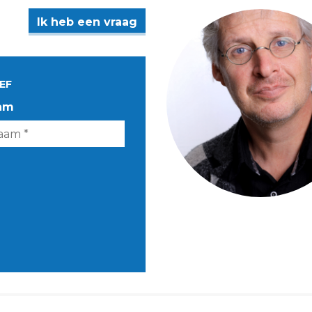
Ik heb een vraag
EF
am