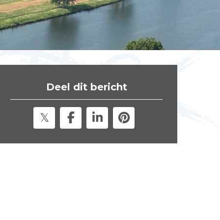
t
e
"
Deel dit bericht