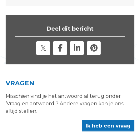
s
i
t
e
Deel dit bericht
"
VRAGEN
Misschien vind je het antwoord al terug onder
‘Vraag en antwoord’? Andere vragen kan je ons
altijd stellen.
Ik heb een vraag