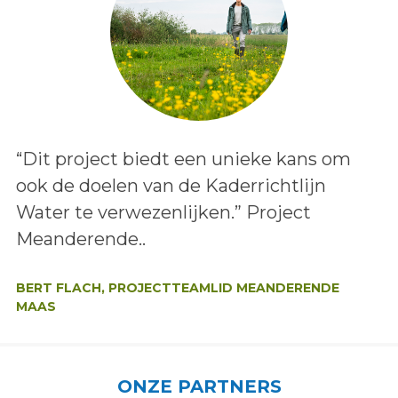
Lees het bericht:
“Dit project biedt een unieke kans om
ook de doelen van de Kaderrichtlijn
Water te verwezenlijken.” Project
Meanderende..
Auteur:
BERT FLACH, PROJECTTEAMLID MEANDERENDE
MAAS
ONZE PARTNERS