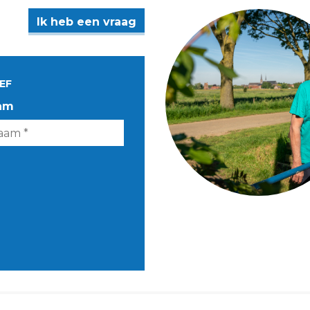
Ik heb een vraag
EF
am