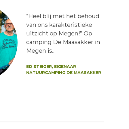
Lees het bericht:
“Heel blij met het behoud
van ons karakteristieke
uitzicht op Megen!” Op
camping De Maasakker in
Megen is..
Auteur:
ED STEIGER, EIGENAAR
NATUURCAMPING DE MAASAKKER