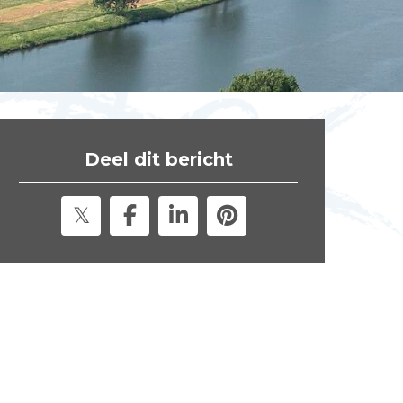
t
e
"
Deel dit bericht