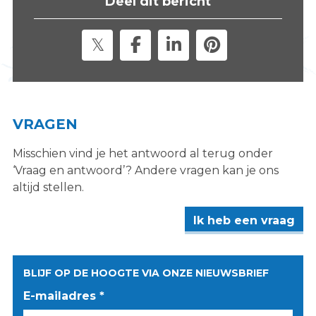
Deel dit bericht
s
i
t
e
"
VRAGEN
Misschien vind je het antwoord al terug onder
‘Vraag en antwoord’? Andere vragen kan je ons
altijd stellen.
Ik heb een vraag
BLIJF OP DE HOOGTE VIA ONZE NIEUWSBRIEF
E-mailadres *