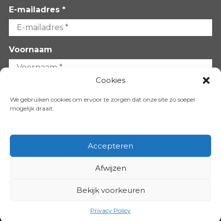
E-mailadres *
Voornaam
Cookies
Achternaam
We gebruiken cookies om ervoor te zorgen dat onze site zo soepel
mogelijk draait.
Accepteren
Afwijzen
VOLG ONS OP:
Bekijk voorkeuren
Copyright 2026
Privacy Policy