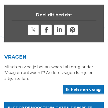
s
i
Deel dit bericht
t
e
"
VRAGEN
Misschien vind je het antwoord al terug onder
‘Vraag en antwoord’? Andere vragen kan je ons
altijd stellen.
Ik heb een vraag
BLIJF OP DE HOOGTE VIA ONZE NIEUWSBRIEF