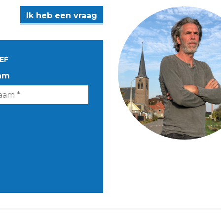
Ik heb een vraag
EF
am