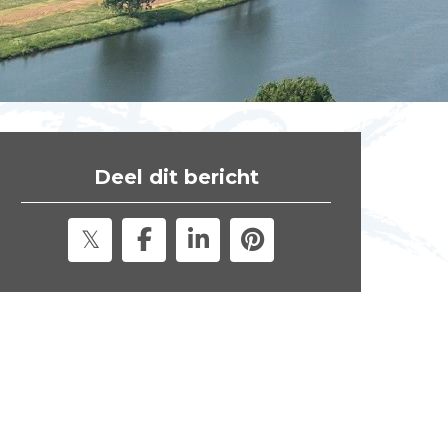
t
e
"
Deel dit bericht