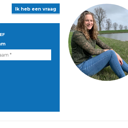
Ik heb een vraag
EF
am