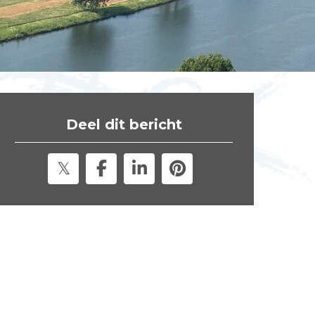
t
e
"
Deel dit bericht