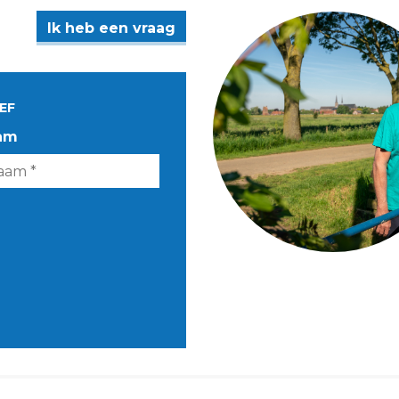
Ik heb een vraag
EF
am