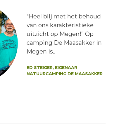
Lees het bericht:
“Heel blij met het behoud
van ons karakteristieke
uitzicht op Megen!” Op
camping De Maasakker in
Megen is..
Auteur:
ED STEIGER, EIGENAAR
NATUURCAMPING DE MAASAKKER