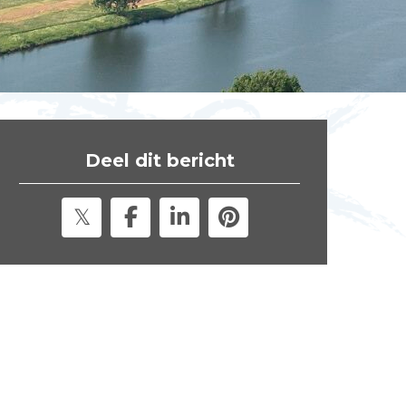
t
e
"
Deel dit bericht