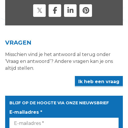
s
i
t
e
"
VRAGEN
Misschien vind je het antwoord al terug onder
‘Vraag en antwoord’? Andere vragen kan je ons
altijd stellen.
Ik heb een vraag
BLIJF OP DE HOOGTE VIA ONZE NIEUWSBRIEF
E-mailadres *