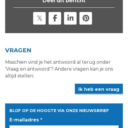
Deel dit bericht
s
i
t
e
"
VRAGEN
Misschien vind je het antwoord al terug onder
‘Vraag en antwoord’? Andere vragen kan je ons
altijd stellen.
Ik heb een vraag
BLIJF OP DE HOOGTE VIA ONZE NIEUWSBRIEF
E-mailadres *