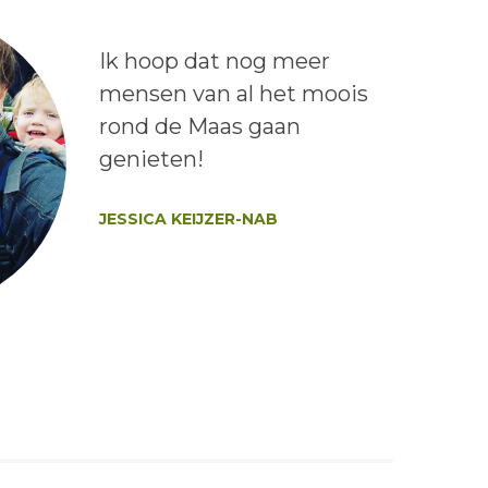
Lees het bericht:
Ik hoop dat nog meer
mensen van al het moois
rond de Maas gaan
genieten!
Auteur:
JESSICA KEIJZER-NAB