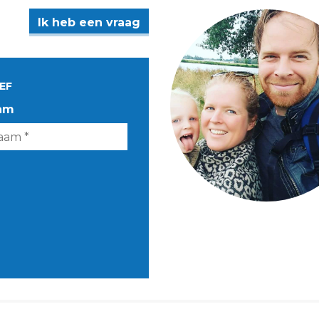
Ik heb een vraag
EF
am