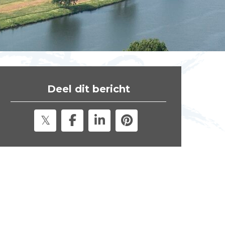
t
e
"
Deel dit bericht