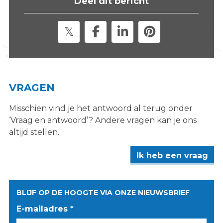
Deel dit bericht
s
i
t
e
"
VRAGEN
Misschien vind je het antwoord al terug onder
‘Vraag en antwoord’? Andere vragen kan je ons
altijd stellen.
Ik heb een vraag
BLIJF OP DE HOOGTE VIA ONZE NIEUWSBRIEF
E-mailadres *