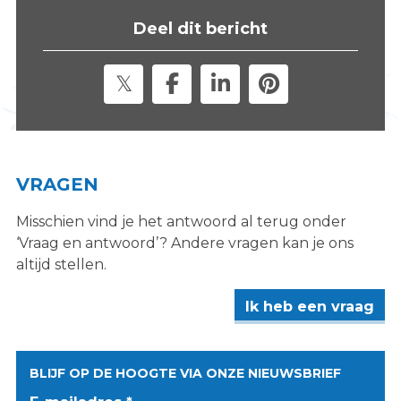
s
Deel dit bericht
i
t
e
"
VRAGEN
Misschien vind je het antwoord al terug onder
‘Vraag en antwoord’? Andere vragen kan je ons
altijd stellen.
Ik heb een vraag
BLIJF OP DE HOOGTE VIA ONZE NIEUWSBRIEF