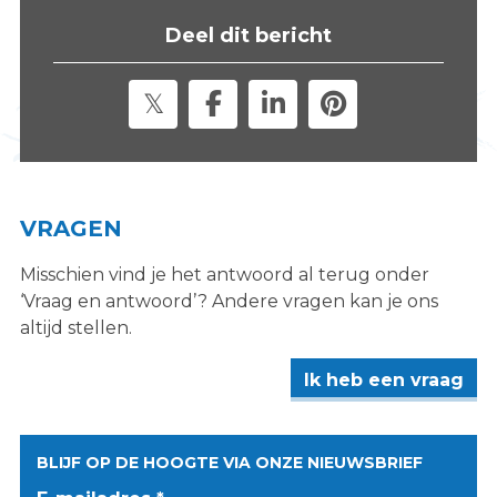
s
Deel dit bericht
i
t
e
"
VRAGEN
Misschien vind je het antwoord al terug onder
‘Vraag en antwoord’? Andere vragen kan je ons
altijd stellen.
Ik heb een vraag
BLIJF OP DE HOOGTE VIA ONZE NIEUWSBRIEF