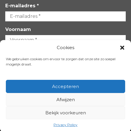
E-mailadres *
Voornaam
Cookies
Achternaam
We gebruiken cookies om ervoor te zorgen dat onze site zo soepel
mogelijk draait.
Accepteren
Afwijzen
VOLG ONS OP:
Bekijk voorkeuren
Copyright 2026
Privacy Policy