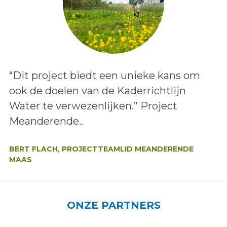
Lees het bericht:
“Dit project biedt een unieke kans om
ook de doelen van de Kaderrichtlijn
Water te verwezenlijken.” Project
Meanderende..
Auteur:
BERT FLACH, PROJECTTEAMLID MEANDERENDE
MAAS
ONZE PARTNERS