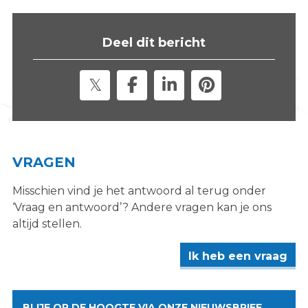
s
i
Deel dit bericht
t
e
"
VRAGEN
Misschien vind je het antwoord al terug onder
‘Vraag en antwoord’? Andere vragen kan je ons
altijd stellen.
Ik heb een vraag
BLIJF OP DE HOOGTE VIA ONZE NIEUWSBRIEF