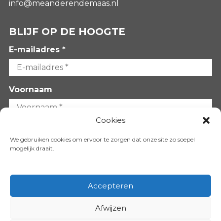
info@meanderendemaas.nl
BLIJF OP DE HOOGTE
E-mailadres *
Voornaam
Cookies
Achternaam
We gebruiken cookies om ervoor te zorgen dat onze site zo soepel
mogelijk draait.
Accepteren
Afwijzen
VOLG ONS OP: