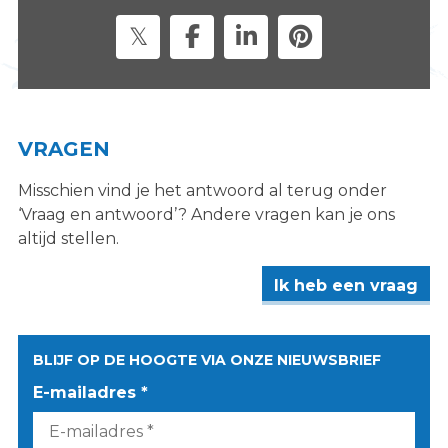
s
i
t
e
"
VRAGEN
Misschien vind je het antwoord al terug onder
‘Vraag en antwoord’? Andere vragen kan je ons
altijd stellen.
Ik heb een vraag
BLIJF OP DE HOOGTE VIA ONZE NIEUWSBRIEF
E-mailadres *