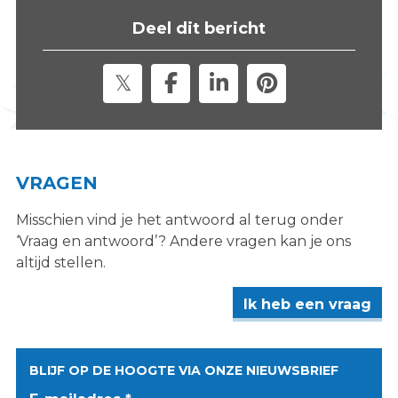
s
Deel dit bericht
i
t
e
"
VRAGEN
Misschien vind je het antwoord al terug onder
‘Vraag en antwoord’? Andere vragen kan je ons
altijd stellen.
Ik heb een vraag
BLIJF OP DE HOOGTE VIA ONZE NIEUWSBRIEF