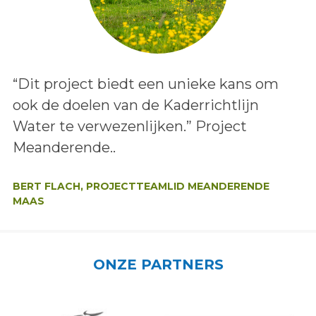
Lees het bericht:
“Dit project biedt een unieke kans om
ook de doelen van de Kaderrichtlijn
Water te verwezenlijken.” Project
Meanderende..
Auteur:
BERT FLACH, PROJECTTEAMLID MEANDERENDE
MAAS
ONZE PARTNERS