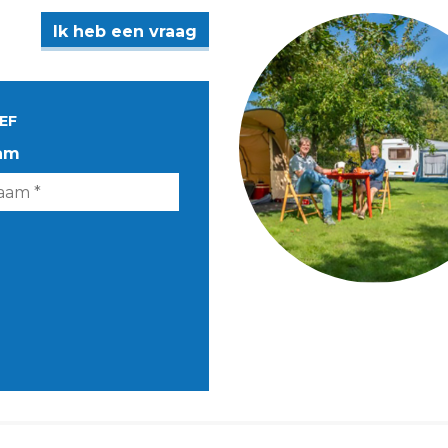
Ik heb een vraag
EF
am