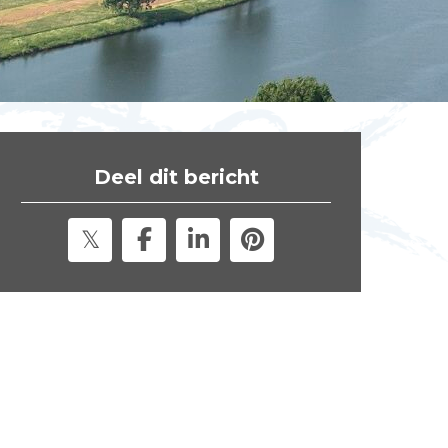
t
e
"
Deel dit bericht