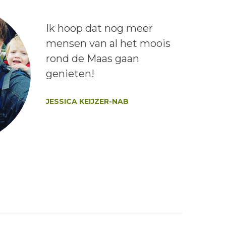
Lees het bericht:
Ik hoop dat nog meer
mensen van al het moois
rond de Maas gaan
genieten!
Auteur:
JESSICA KEIJZER-NAB