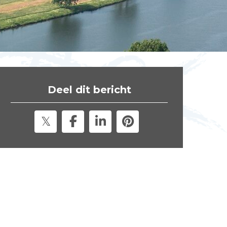
t
e
"
Deel dit bericht