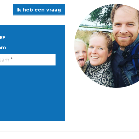
Ik heb een vraag
EF
am