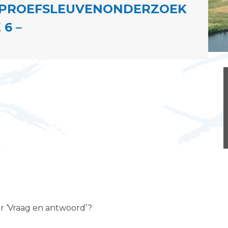
– PROEFSLEUVENONDERZOEK
6 –
er ‘Vraag en antwoord’?